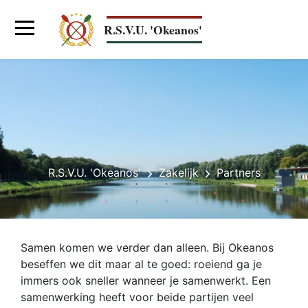
Skip
to
R.S.V.U. 'Okeanos'
main
content
Main
navigation
R.S.V.U. 'Okeanos'
Zakelijk
Partners
Breadcrumb
Samen komen we verder dan alleen. Bij Okeanos
beseffen we dit maar al te goed: roeiend ga je
immers ook sneller wanneer je samenwerkt. Een
samenwerking heeft voor beide partijen veel