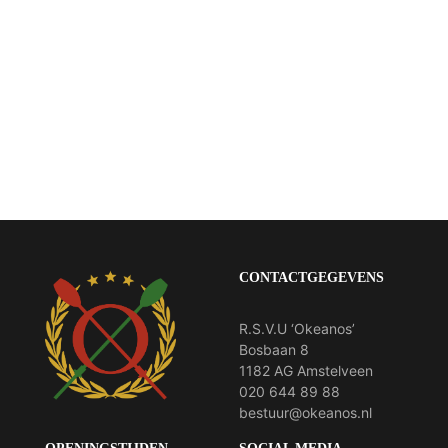
CONTACTGEGEVENS
R.S.V.U ‘Okeanos’
Bosbaan 8
1182 AG Amstelveen
020 644 89 88
bestuur@okeanos.nl