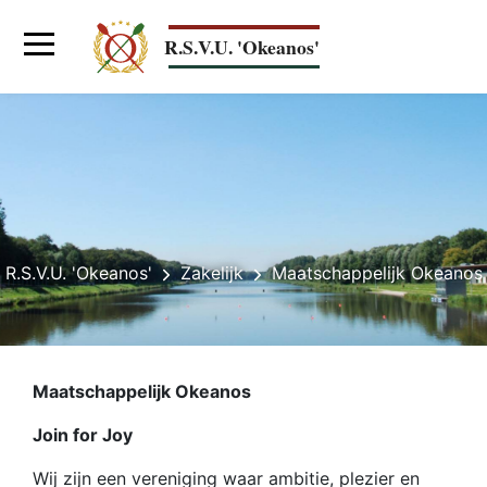
Skip
to
R.S.V.U. 'Okeanos'
main
content
Main
navigation
R.S.V.U. 'Okeanos'
Zakelijk
Maatschappelijk Okeanos
Breadcrumb
Maatschappelijk Okeanos
Join for Joy
Wij zijn een vereniging waar ambitie, plezier en