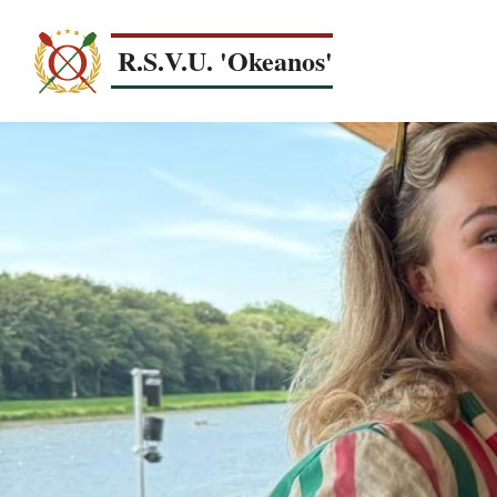
Overslaan
en
R.S.V.U. 'Okeanos'
naar
de
inhoud
gaan