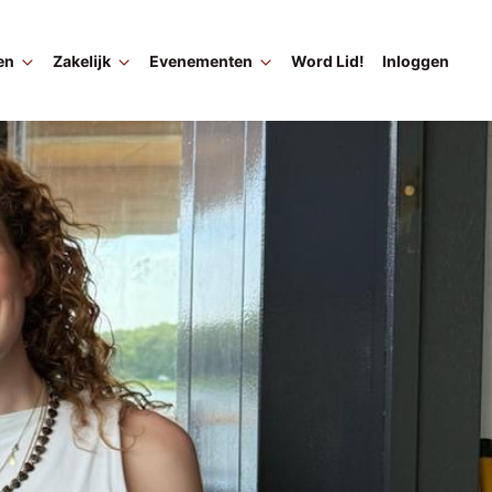
en
Zakelijk
Evenementen
Word Lid!
Inloggen
Ma
na