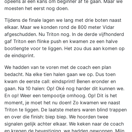
opeens al een kans om beginner af te gaan. Maar we
moesten het eerst nog doen.
Tijdens de finale lagen we lang met drie boten naast
elkaar. Maar we konden rond de 800 meter Vidar
afgeschudden. Nu Triton nog. In de derde vijfhonderd
gaf Triton een flinke push en kwamen ze een halve
bootlengte voor te liggen. Het zou dus aan komen op
de eindsprint.
We hadden van te voren met de coach een plan
bedacht. Na elke tien halen gaan we op. Dus toen
kwam de eerste call: eindsprint! Benen eronder en
gaan. Na 10 halen: Op! Oké nog harder dit kunnen we.
En op! Weer een tempootje omhoog. Op! Dit is het
moment, je moet het nu doen! Zo kwamen we naast
Triton te liggen. De laatste meters waren blind trappen
en over die finish: biep biep. We hoorden twee
signalen gelijk achter elkaar. We keken naar de coach
en kregen de bevestiging, we hadden gewonnen. Mijn