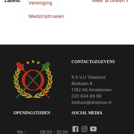
Labels
Meer artikelen
Vereniging
Wedstrijdroeien
CONTACTGEGEVENS
R.S.V.U ‘Okeanos’
Bosbaan 8
1182 AG Amstelveen
020 644 89 88
bestuur@okeanos.nl
OPENINGSTIJDEN
SOCIAL MEDIA
Ma -
09.00 - 20.00