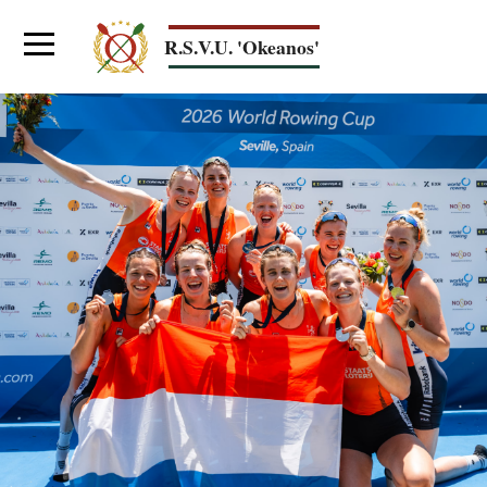
Overslaan
en
R.S.V.U. 'Okeanos'
naar
de
Main
inhoud
navigation
gaan