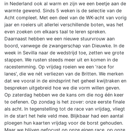
in Nederland ook al warm en zijn we een beetje aan de
warmte gewend. Sinds 5 weken is de selectie van de
Acht compleet. Met een deel van de WK-acht van vorig
jaar en roeiers uit allerlei verschillende boten, was het
even zoeken om elkaars taal te leren spreken.
Daarnaast hebben we een nieuwe stuurvrouw aan
boord, vanwege de zwangerschap van Dieuwke. In de
week in Sevilla naar de wedstrijd toe, zetten we grote
stappen. We rusten steeds meer uit en komen in de
racestemming. Op vrijdag roeien we een 'race for
lanes', die we nét verliezen van de Britten. We merken
dat we vooral in de eindsprint het geheel kwijtraken en
bespreken uitgebreid hoe we die vorm willen geven.
Op zaterdag hebben we de kans om die nog één keer
te oefenen. Op zondag is het zover: onze eerste finale
als acht. In tegenstelling tot de race van vrijdag, vliegt
in de start het hele veld mee. Blijkbaar had een aantal
ploegen hun kaarten vrijdag voor de borst gehouden.
Maar we blijven gefocust op onze eigen race, op onze