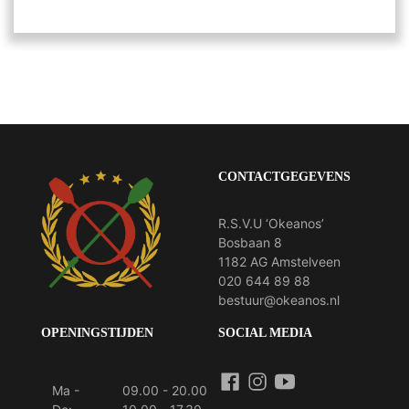
CONTACTGEGEVENS
R.S.V.U ‘Okeanos’
Bosbaan 8
1182 AG Amstelveen
020 644 89 88
bestuur@okeanos.nl
OPENINGSTIJDEN
SOCIAL MEDIA
Ma -
09.00 - 20.00