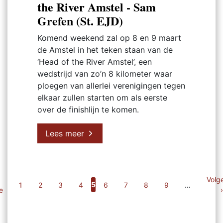
the River Amstel - Sam
Grefen (St. EJD)
Komend weekend zal op 8 en 9 maart
de Amstel in het teken staan van de
‘Head of the River Amstel’, een
wedstrijd van zo’n 8 kilometer waar
ploegen van allerlei verenigingen tegen
elkaar zullen starten om als eerste
over de finishlijn te komen.
Lees meer
Paginering
rige
Volg
Volg
Huidige
5
Pagina
1
Pagina
2
Pagina
3
Pagina
4
Pagina
6
Pagina
7
Pagina
8
Pagina
9
…
e
gina
pagi
›
pagina