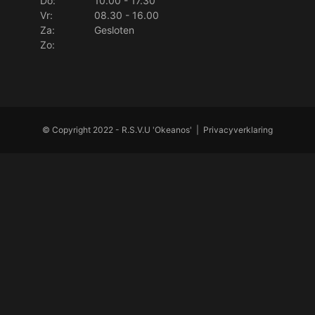
Do:
10.00 - 17.30
Vr:
08.30 - 16.00
Za:
Gesloten
Zo:
© Copyright 2022 - R.S.V.U 'Okeanos' |
Privacyverklaring