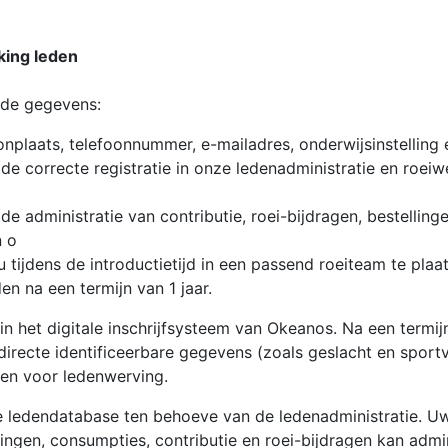
ing leden
nde gegevens:
plaats, telefoonnummer, e-mailadres, onderwijsinstelling e
e correcte registratie in onze ledenadministratie en roeiw
e administratie van contributie, roei-bijdragen, bestelling
n o
ijdens de introductietijd in een passend roeiteam te plaat
n na een termijn van 1 jaar.
n het digitale inschrijfsysteem van Okeanos. Na een termijn
directe identificeerbare gegevens (zoals geslacht en spor
en voor ledenwerving.
ledendatabase ten behoeve van de ledenadministratie. U
ingen, consumpties, contributie en roei-bijdragen kan adm