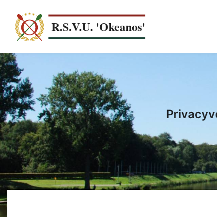
Overslaan
en
R.S.V.U. 'Okeanos'
naar
de
inhoud
gaan
Privacyv