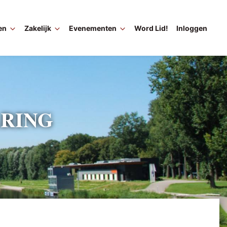
en
Zakelijk
Evenementen
Word Lid!
Inloggen
Ma
na
RING