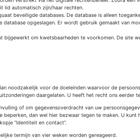
den verstrekt via het digitale rechtenbeheer. Zodra een li
it lid automatisch zijn/haar rechten.
uaat beveiligde databases. De database is alleen toeganke
e database opgeslagen. Er wordt gebruik gemaakt van mod
at bijgewerkt om kwetsbaarheden te voorkomen. De site w
n noodzakelijk voor de doeleinden waarvoor de persoonsg
, uitzonderingen daargelaten. U heeft het recht ons eerder
 aanvulling of om gegevensoverdracht van uw persoonsgegev
beperken, dan wel hier bezwaar tegen te maken. U kunt hie
pje “Identiteit en contact”.
elijke termijn van vier weken worden gereageerd.